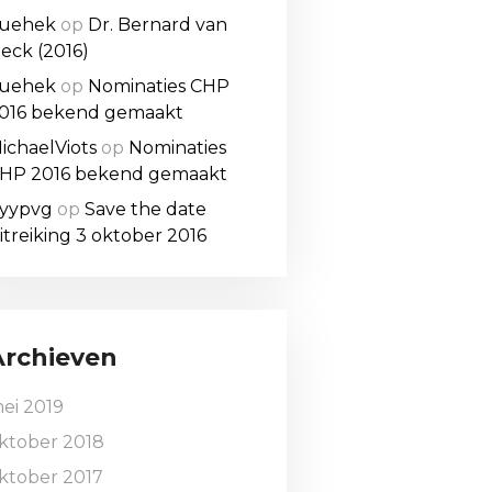
uehek
op
Dr. Bernard van
eck (2016)
uehek
op
Nominaties CHP
016 bekend gemaakt
ichaelViots
op
Nominaties
HP 2016 bekend gemaakt
yypvg
op
Save the date
itreiking 3 oktober 2016
Archieven
ei 2019
ktober 2018
ktober 2017