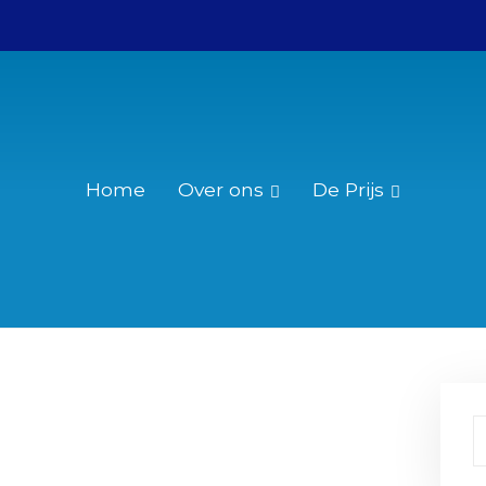
Home
Over ons
De Prijs
Wie was Christiaan Huygens?
Reglement
Over de Christiaan Huygensprijs
Nominatie