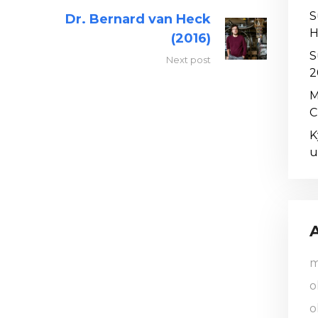
S
Dr. Bernard van Heck
H
(2016)
S
Next post
2
M
C
K
u
m
o
o