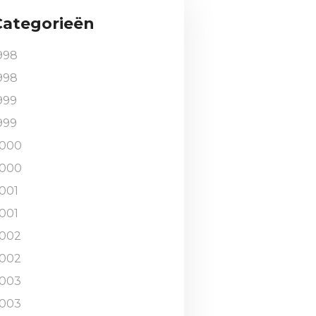
Categorieën
998
998
999
999
000
000
001
001
002
002
003
003