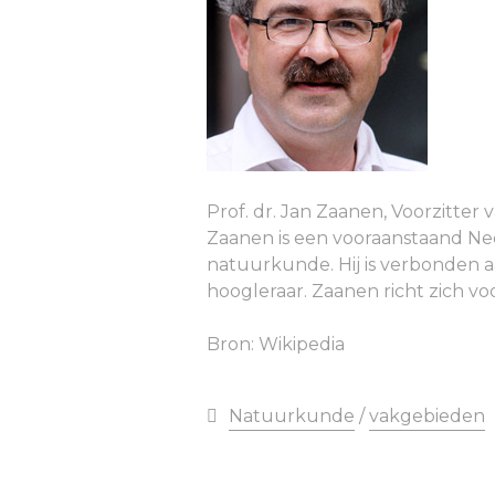
Prof. dr. Jan Zaanen, Voorzitter 
Zaanen is een vooraanstaand Ned
natuurkunde. Hij is verbonden aa
hoogleraar. Zaanen richt zich v
Bron: Wikipedia
Natuurkunde
/
vakgebieden