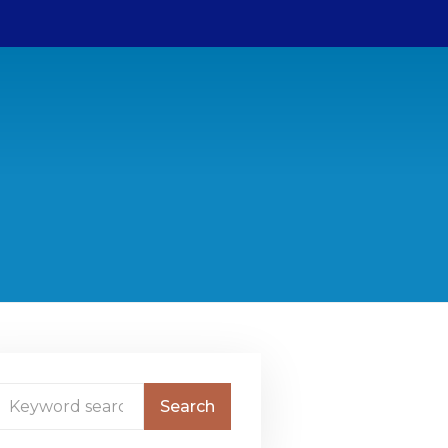
Bestuur
ANBI gegevens
College van Advies
Contact
Sponsors