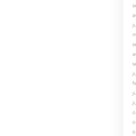
s
a
j
m
s
a
s
j
f
j
j
o
o
o