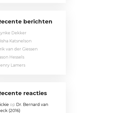
Recente berichten
ynke Dekker
isha Katsnelson
rik van der Giessen
ason Hessels
enry Lamers
Recente reacties
ickie
op
Dr. Bernard van
eck (2016)