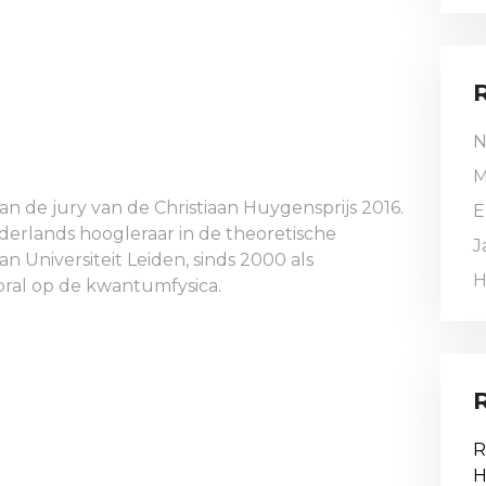
N
M
van de jury van de Christiaan Huygensprijs 2016.
E
erlands hoogleraar in de theoretische
J
n Universiteit Leiden, sinds 2000 als
H
ooral op de kwantumfysica.
R
H