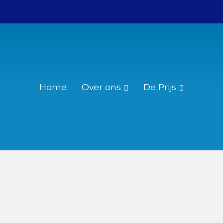
Home
Over ons
De Prijs
Wie was Christiaan Huygens?
Reglement
Over de Christiaan Huygensprijs
Nominatie