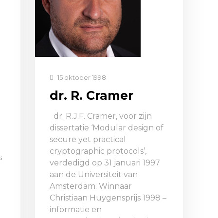
15 oktober 1998
dr. R. Cramer
dr. R.J.F. Cramer, voor zijn
dissertatie ‘Modular design of
secure yet practical
cryptographic protocols’,
s
verdedigd op 31 januari 1997
aan de Universiteit van
Amsterdam. Winnaar
Christiaan Huygensprijs 1998 –
informatie en