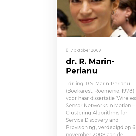
7 oktober 2009
dr. R. Marin-
Perianu
dr. ing. R.S. Marin-Perianu
(Boekarest, Roemenië, 1978)
voor haar dissertatie ‘Wireles
Sensor Networks in Motion –
Clustering Algorithms for
Service Discovery and
Provisioning’, verdedigd op 6
november 2008 aan de