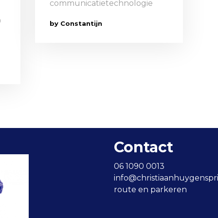
communicatietechnologie
9
by Constantijn
Contact
06 1090 0013
info@christiaanhuygensprij
route en parkeren