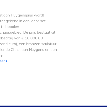
stiaan Huygensprijs wordt
s toegekend in een, door het
, te bepalen
hapsgebied. De prijs bestaat uit
dbedrag van € 10.000,00
izend euro), een bronzen sculptuur
llende Christiaan Huygens en een
e.
eer >