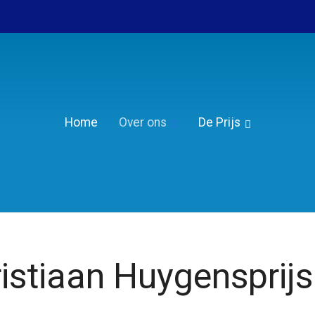
Home
Over ons
De Prijs
Wie was Christiaan Huygens?
Reglement
Over de Christiaan Huygensprijs
Nominatie
istiaan Huygensprijs