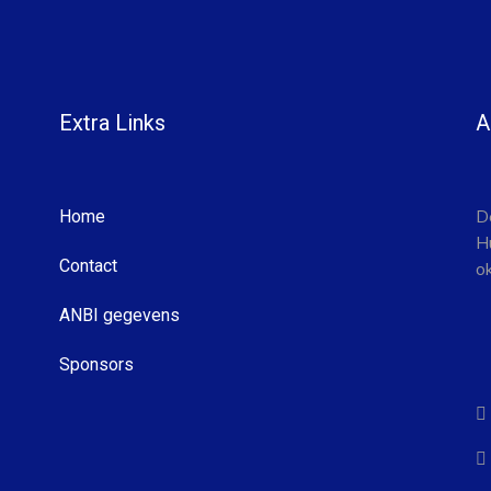
Extra Links
A
D
Home
H
Contact
o
ANBI gegevens
Sponsors