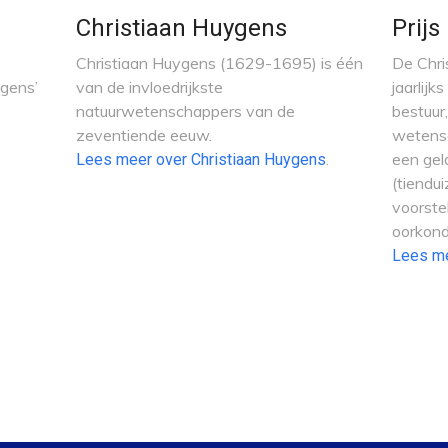
Christiaan Huygens
Prijs
Christiaan Huygens (1629-1695) is één
De Chri
gens’
van de invloedrijkste
jaarlijk
natuurwetenschappers van de
bestuur
zeventiende eeuw.
wetensc
.
een gel
Lees meer over Christiaan Huygens
(tiendu
voorste
oorkond
Lees m