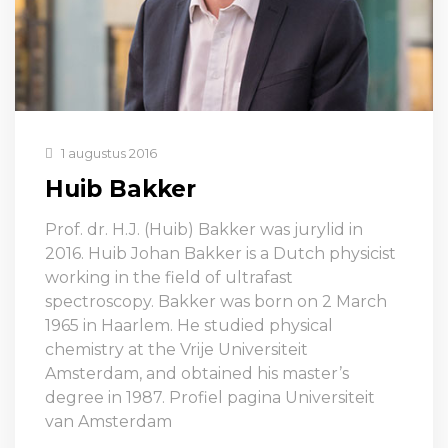
1 augustus 2016
Huib Bakker
Prof. dr. H.J. (Huib) Bakker was jurylid in
2016. Huib Johan Bakker is a Dutch physicist
working in the field of ultrafast
spectroscopy. Bakker was born on 2 March
1965 in Haarlem. He studied physical
chemistry at the Vrije Universiteit
Amsterdam, and obtained his master’s
degree in 1987. Profiel pagina Universiteit
van Amsterdam