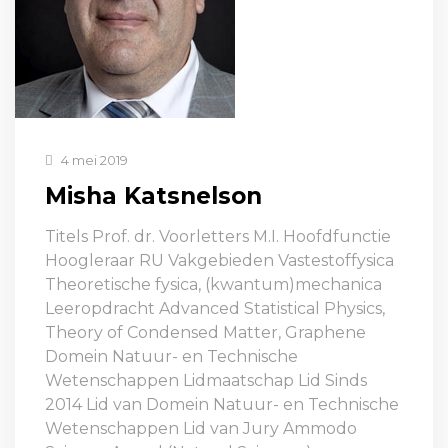
4 mei 2019
Misha Katsnelson
Titels Prof. dr. Voorletters M.I. Hoofdfunctie
Hoogleraar RU Vakgebieden Vastestoffysica
Theoretische fysica, (kwantum)mechanica
Leeropdracht Advanced Statistical Physics,
Theory of Condensed Matter, Graphene
Domein Natuur- en Technische
Wetenschappen Lidmaatschap Lid Sinds
2014 Lid van Domein Natuur- en Technische
Wetenschappen Lid van Jury Ammodo