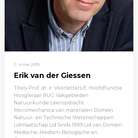
4 mei 2019
Erik van der Giessen
Titels Prof. dr. ir. Voorletters E. Hoofdfunctie
Hoogleraar RUG Vakgebieden
Natuurkunde Leeropdracht
Micromechanica van materialen Domein
Natuur- en Technische Wetenschappen
Lidmaatschap Lid Sinds 1999 Lid van Domein
Medische, Medisch-Biologische en