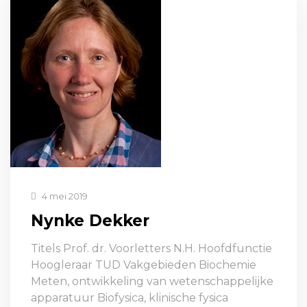
4 mei 2019
Nynke Dekker
Titels Prof. dr. Voorletters N.H. Hoofdfunctie
Hoogleraar TUD Vakgebieden Biochemie
Meten, ontwikkeling van wetenschappelijke
apparatuur Biofysica, klinische fysica