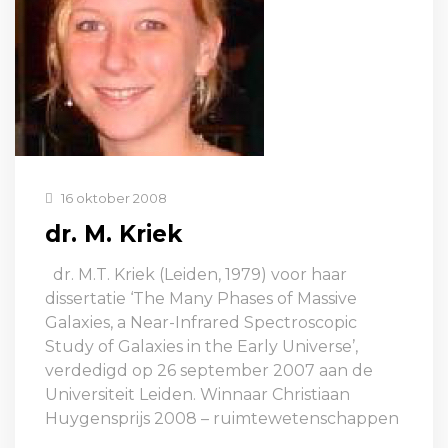
16 oktober 2008
dr. M. Kriek
dr. M.T. Kriek (Leiden, 1979) voor haar
dissertatie ‘The Many Phases of Massive
Galaxies, a Near-Infrared Spectroscopic
Study of Galaxies in the Early Universe’,
verdedigd op 26 september 2007 aan de
Universiteit Leiden. Winnaar Christiaan
Huygensprijs 2008 – ruimtewetenschappen