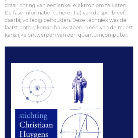
draairichting van een enkel elektron om te keren.
De fase-informatie (coherentie) van de spin bleef
daarbij volledig behouden. Deze techniek was de
laatst ontbrekende bouwsteen in één van de meest
kansrijke ontwerpen van een quantumcomputer.