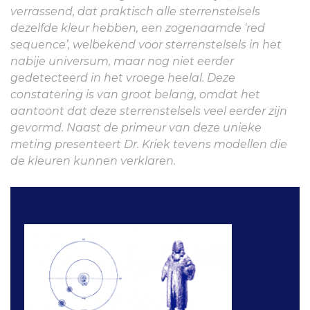
verrassend, dat praktisch alle sterrenstelsels
dezelfde kleur hebben, een zogenaamde ‘red
sequence’, welbekend voor sterrenstelsels in het
nabije universum, maar nog niet eerder
gedetecteerd in het vroege heelal. Deze
constatering is van groot belang, omdat het
aantoont dat deze sterrenstelsels veel eerder zijn
gevormd. Naast de primeur van deze unieke
meting presenteert Dr. Kriek tevens modellen die
de kleuren kunnen verklaren.