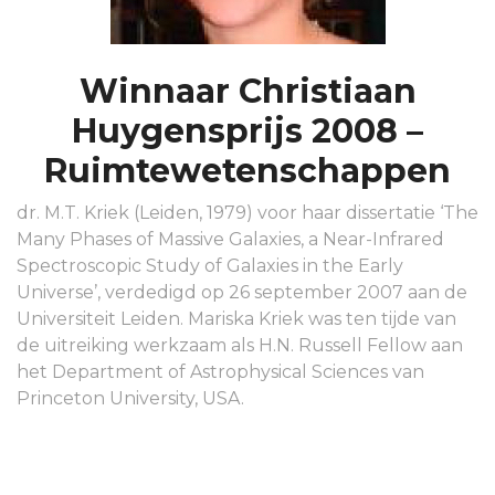
Winnaar Christiaan
Huygensprijs 2008 –
Ruimtewetenschappen
dr. M.T. Kriek (Leiden, 1979) voor haar dissertatie ‘The
Many Phases of Massive Galaxies, a Near-Infrared
Spectroscopic Study of Galaxies in the Early
Universe’, verdedigd op 26 september 2007 aan de
Universiteit Leiden. Mariska Kriek was ten tijde van
de uitreiking werkzaam als H.N. Russell Fellow aan
het Department of Astrophysical Sciences van
Princeton University, USA.