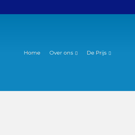
Home
Over ons
De Prijs
Wie was Christiaan Huygens?
Reglement
Over de Christiaan Huygensprijs
Nominatie