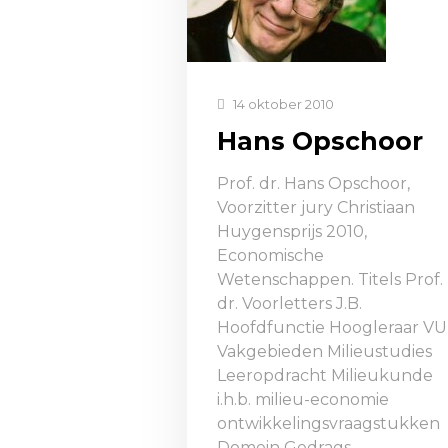
14 oktober 2010
Hans Opschoor
Prof. dr. Hans Opschoor,
Voorzitter jury Christiaan
Huygensprijs 2010,
Economische
Wetenschappen. Titels Prof.
dr. Voorletters J.B.
Hoofdfunctie Hoogleraar VU
Vakgebieden Milieustudies
Leeropdracht Milieukunde
i.h.b. milieu-economie
ontwikkelingsvraagstukken
Domein Gedrags-,