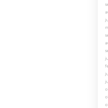
s
a
j
m
s
a
s
j
f
j
j
o
o
o