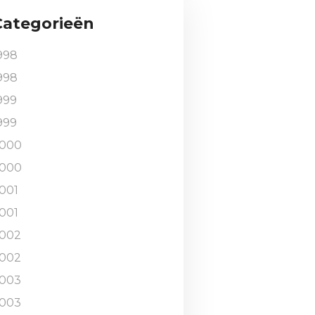
Categorieën
998
998
999
999
000
000
001
001
002
002
003
003