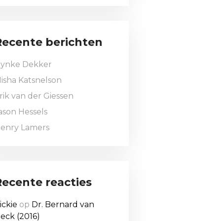
Recente berichten
ynke Dekker
isha Katsnelson
rik van der Giessen
ason Hessels
enry Lamers
Recente reacties
ickie
op
Dr. Bernard van
eck (2016)