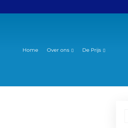
Home
Over ons
De Prijs
Wie was Christiaan Huygens?
Reglement
Over de Christiaan Huygensprijs
Nominatie