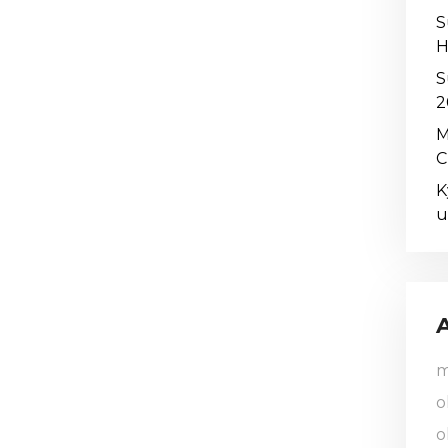
S
H
S
2
M
C
K
u
m
o
o