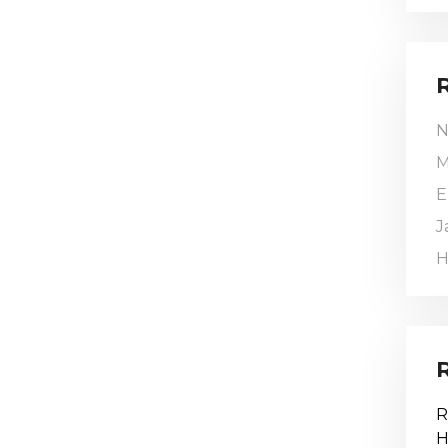
N
M
E
J
H
R
H