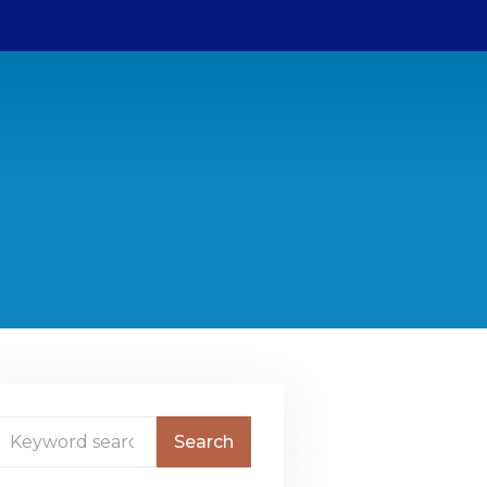
Bestuur
ANBI gegevens
College van Advies
Contact
Sponsors