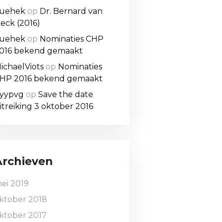
uehek
op
Dr. Bernard van
eck (2016)
uehek
op
Nominaties CHP
016 bekend gemaakt
ichaelViots
op
Nominaties
HP 2016 bekend gemaakt
yypvg
op
Save the date
itreiking 3 oktober 2016
Archieven
ei 2019
ktober 2018
ktober 2017