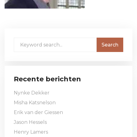
Recente berichten
Nynke Dekker
Misha Katsnelson
Erik van der Giessen
Jason Hessels
Henry Lamers