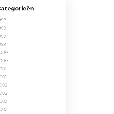
Categorieën
998
998
999
999
000
000
001
001
002
002
003
003