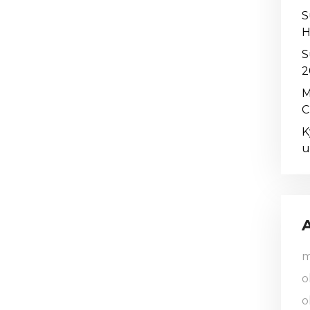
S
H
S
2
M
C
K
u
m
o
o