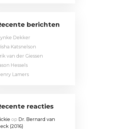
Recente berichten
ynke Dekker
isha Katsnelson
rik van der Giessen
ason Hessels
enry Lamers
Recente reacties
ickie
op
Dr. Bernard van
eck (2016)