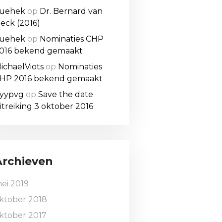
uehek
op
Dr. Bernard van
eck (2016)
uehek
op
Nominaties CHP
016 bekend gemaakt
ichaelViots
op
Nominaties
HP 2016 bekend gemaakt
yypvg
op
Save the date
itreiking 3 oktober 2016
Archieven
ei 2019
ktober 2018
ktober 2017