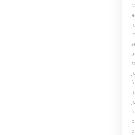
s
a
j
m
s
a
s
j
f
j
j
o
o
o