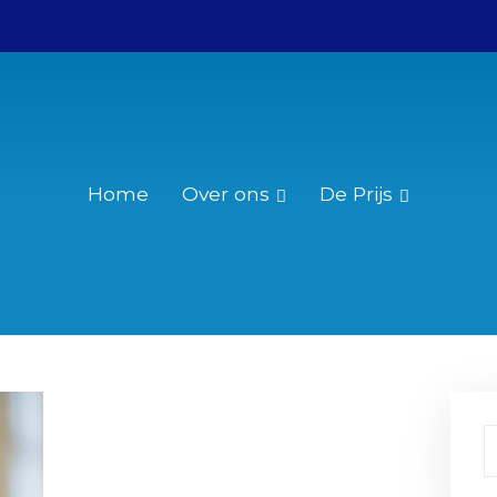
Home
Over ons
De Prijs
Wie was Christiaan Huygens?
Reglement
Over de Christiaan Huygensprijs
Nominatie