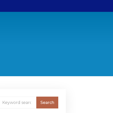
Bestuur
ANBI gegevens
College van Advies
Contact
Sponsors