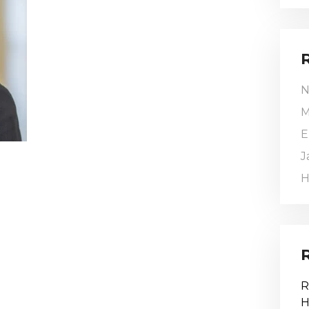
N
M
E
J
H
R
H