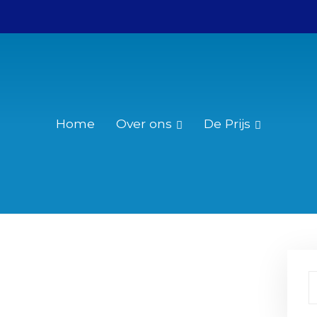
Home
Over ons
De Prijs
Wie was Christiaan Huygens?
Reglement
Over de Christiaan Huygensprijs
Nominatie