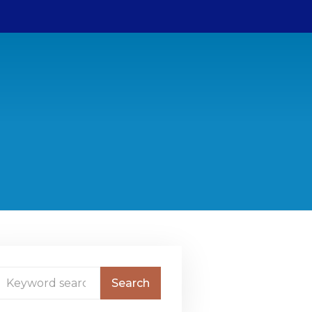
Bestuur
ANBI gegevens
College van Advies
Contact
Sponsors