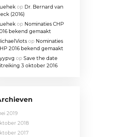
uehek
op
Dr. Bernard van
eck (2016)
uehek
op
Nominaties CHP
016 bekend gemaakt
ichaelViots
op
Nominaties
HP 2016 bekend gemaakt
yypvg
op
Save the date
itreiking 3 oktober 2016
Archieven
ei 2019
ktober 2018
ktober 2017