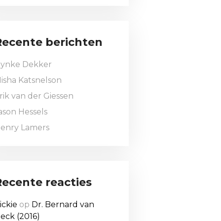
Recente berichten
ynke Dekker
isha Katsnelson
rik van der Giessen
ason Hessels
enry Lamers
Recente reacties
ickie
op
Dr. Bernard van
eck (2016)