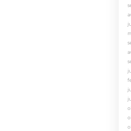
s
a
j
m
s
a
s
j
f
j
j
o
o
o