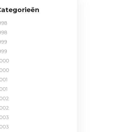
Categorieën
998
998
999
999
000
000
001
001
002
002
003
003