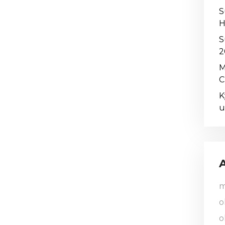
S
H
S
2
M
C
K
u
m
o
o