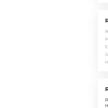
N
M
E
J
H
R
H