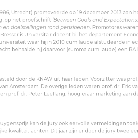
 1986, Utrecht) promoveerde op 19 december 2013 aan h
g, op het proefschrift
‘Between Goals and Expectations:
n en doelstellingen rond pensioenen.
Promotores waren p
 Bresser is Universitair docent bij het departement Eco
 universiteit waar hij in 2010 cum laude afstudeerde in 
echt behaalde hij daarvoor (summa cum laude) een BA lib
steld door de KNAW uit haar leden. Voorzitter was prof. 
 van Amsterdam. De overige leden waren prof. dr. Eric 
en prof. dr. Peter Leeflang, hoogleraar marketing aan de
 Huygensprijs kan de jury ook eervolle vermeldingen t
rlijke kwaliteit achten. Dit jaar zijn er door de jury twe