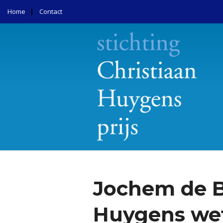
Home
Contact
Jochem de B
Huygens wet