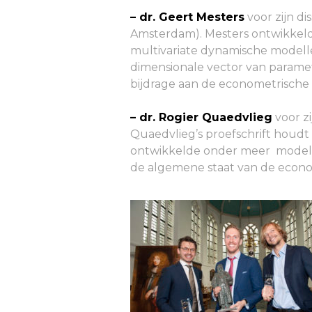
– dr. Geert Mesters
voor zijn di
Amsterdam). Mesters ontwikkeld
multivariate dynamische modellen
dimensionale vector van paramet
bijdrage aan de econometrische l
– dr. Rogier Quaedvlieg
voor zi
Quaedvlieg’s proefschrift houdt
ontwikkelde onder meer modellen 
de algemene staat van de econo