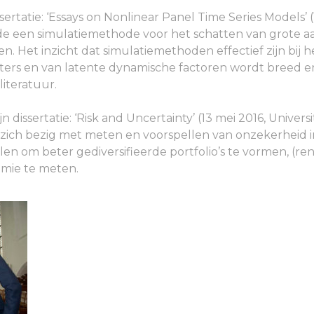
ssertatie: ‘Essays on Nonlinear Panel Time Series Models’ (1
e een simulatiemethode voor het schatten van grote aa
. Het inzicht dat simulatiemethoden effectief zijn bij 
ers en van latente dynamische factoren wordt breed er
iteratuur.
jn dissertatie: ‘Risk and Uncertainty’ (13 mei 2016, Universi
 zich bezig met meten en voorspellen van onzekerheid in
om beter gediversifieerde portfolio’s te vormen, (rente
mie te meten.