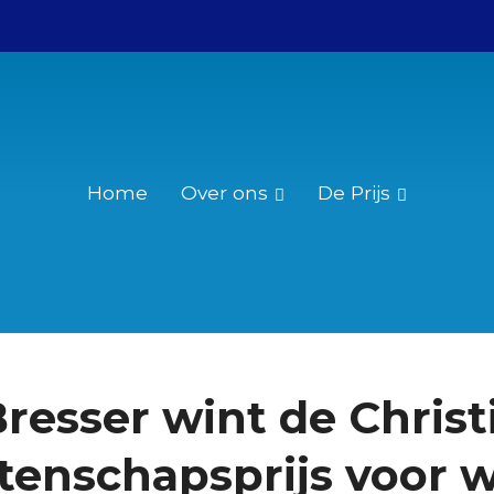
Home
Over ons
De Prijs
Wie was Christiaan Huygens?
Reglement
Over de Christiaan Huygensprijs
Nominatie
resser wint de Christ
enschapsprijs voor 