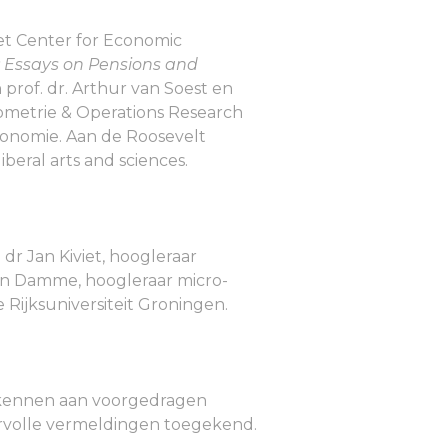
et Center for Economic
 Essays on Pensions and
rof. dr. Arthur van Soest en
nometrie & Operations Research
economie. Aan de Roosevelt
eral arts and sciences.
dr Jan Kiviet, hoogleraar
van Damme, hoogleraar micro-
 Rijksuniversiteit Groningen.
oekennen aan voorgedragen
e eervolle vermeldingen toegekend.