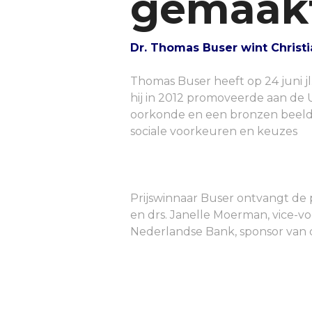
gemaak
Dr. Thomas Buser wint Christ
Thomas Buser heeft op 24 juni j
hij in 2012 promoveerde aan de U
oorkonde en een bronzen beeld, vo
sociale voorkeuren en keuzes
Prijswinnaar Buser ontvangt de 
en drs. Janelle Moerman, vice-vo
Nederlandse Bank, sponsor van de