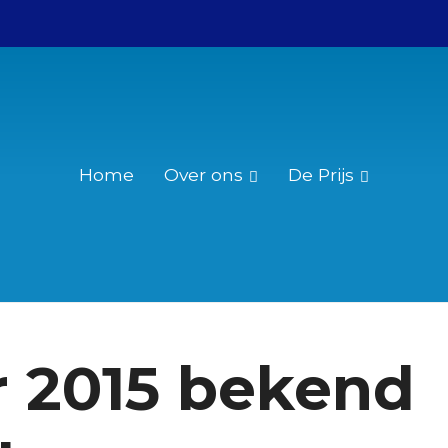
Home
Over ons
De Prijs
Wie was Christiaan Huygens?
Reglement
Over de Christiaan Huygensprijs
Nominatie
 2015 bekend