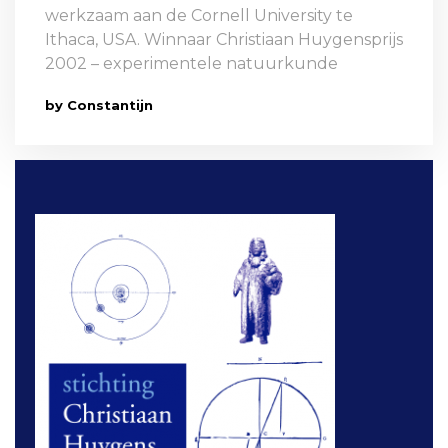
werkzaam aan de Cornell University te
Ithaca, USA. Winnaar Christiaan Huygensprijs
2002 – experimentele natuurkunde
by Constantijn