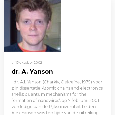
15 oktober 2002
dr. A. Yanson
dr. A.I. Yanson (Charkiv, Oekraïne, 1975) voor
zijn dissertatie ‘Atomic chains and electronics
shells: quantum mechanisms for the
formation of nanowires’, op 7 februari 2001
verdedigd aan de Rijksuniversiteit Leiden.
Alex Yanson was ten tijde van de uitreiking