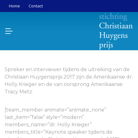
Home
Contact
Spreker en interviewer tijdens de uitreiking van de
Christiaan Huygensprijs 2017 zijn de Amerikaanse dr.
Holly Krieger en de van oorsprong Amerikaanse
Tracy Metz.
[team_member animate=”animate_none”
last_item=”false” style=”modern”
members_name=”dr. Holly Krieger”
members_title=”Keynote speaker tijdens de