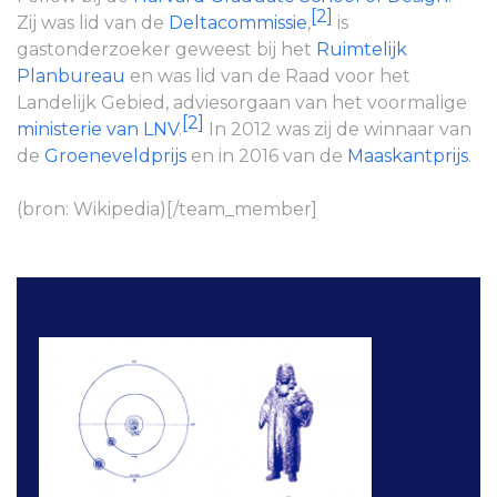
[2]
Zij was lid van de
Deltacommissie
,
is
gastonderzoeker geweest bij het
Ruimtelijk
Planbureau
en was lid van de Raad voor het
Landelijk Gebied, adviesorgaan van het voormalige
[2]
ministerie van LNV
.
In 2012 was zij de winnaar van
de
Groeneveldprijs
en in 2016 van de
Maaskantprijs
.
(bron: Wikipedia)[/team_member]