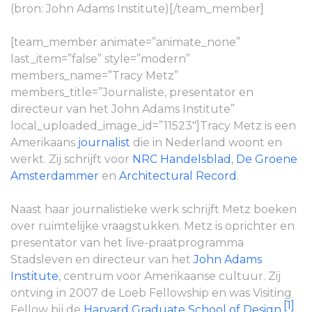
(bron: John Adams Institute)[/team_member]
[team_member animate=”animate_none”
last_item=”false” style=”modern”
members_name=”Tracy Metz”
members_title=”Journaliste, presentator en
directeur van het John Adams Institute”
local_uploaded_image_id=”11523″]Tracy Metz is een
Amerikaans
journalist
die in Nederland woont en
werkt. Zij schrijft voor
NRC Handelsblad
,
De Groene
Amsterdammer
en
Architectural Record
.
Naast haar journalistieke werk schrijft Metz boeken
over ruimtelijke vraagstukken. Metz is oprichter en
presentator van het live-praatprogramma
Stadsleven en directeur van het
John Adams
Institute
, centrum voor Amerikaanse cultuur. Zij
ontving in 2007 de Loeb Fellowship en was Visiting
[1]
Fellow bij de
Harvard Graduate School of Design
.