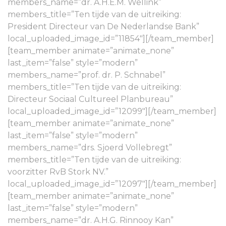
members_name=”dr. A.H.E.M. Wellink”
members_title=”Ten tijde van de uitreiking:
President Directeur van De Nederlandse Bank”
local_uploaded_image_id=”11854″][/team_member]
[team_member animate=”animate_none”
last_item=”false” style=”modern”
members_name=”prof. dr. P. Schnabel”
members_title=”Ten tijde van de uitreiking:
Directeur Sociaal Cultureel Planbureau”
local_uploaded_image_id=”12099″][/team_member]
[team_member animate=”animate_none”
last_item=”false” style=”modern”
members_name=”drs. Sjoerd Vollebregt”
members_title=”Ten tijde van de uitreiking:
voorzitter RvB Stork NV.”
local_uploaded_image_id=”12097″][/team_member]
[team_member animate=”animate_none”
last_item=”false” style=”modern”
members_name=”dr. A.H.G. Rinnooy Kan”