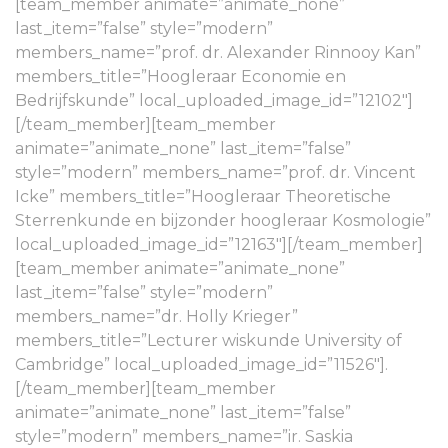
[team_member animate=”animate_none”
last_item=”false” style=”modern”
members_name=”prof. dr. Alexander Rinnooy Kan”
members_title=”Hoogleraar Economie en
Bedrijfskunde” local_uploaded_image_id=”12102″]
[/team_member][team_member
animate=”animate_none” last_item=”false”
style=”modern” members_name=”prof. dr. Vincent
Icke” members_title=”Hoogleraar Theoretische
Sterrenkunde en bijzonder hoogleraar Kosmologie”
local_uploaded_image_id=”12163″][/team_member]
[team_member animate=”animate_none”
last_item=”false” style=”modern”
members_name=”dr. Holly Krieger”
members_title=”Lecturer wiskunde University of
Cambridge” local_uploaded_image_id=”11526″].
[/team_member][team_member
animate=”animate_none” last_item=”false”
style=”modern” members_name=”ir. Saskia