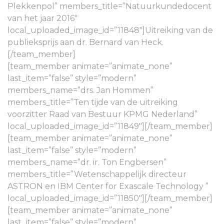
Plekkenpol” members_title=”Natuurkundedocent
van het jaar 2016″
local_uploaded_image_id=”11848″]Uitreiking van de
publieksprijs aan dr. Bernard van Heck.
[/team_member]
[team_member animate=”animate_none”
last_item=”false” style=”modern”
members_name=”drs. Jan Hommen”
members_title=”Ten tijde van de uitreiking
voorzitter Raad van Bestuur KPMG Nederland”
local_uploaded_image_id=”11849″][/team_member]
[team_member animate=”animate_none”
last_item=”false” style=”modern”
members_name=”dr. ir. Ton Engbersen”
members_title=”Wetenschappelijk directeur
ASTRON en IBM Center for Exascale Technology ”
local_uploaded_image_id=”11850″][/team_member]
[team_member animate=”animate_none”
last_item=”false” style=”modern”