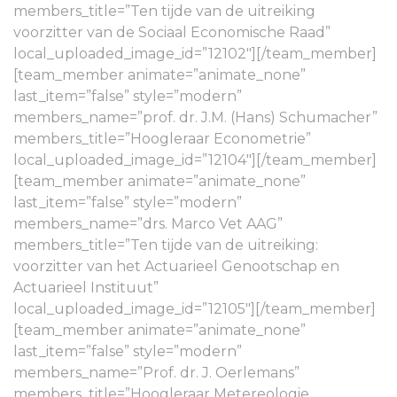
members_title=”Ten tijde van de uitreiking
voorzitter van de Sociaal Economische Raad”
local_uploaded_image_id=”12102″][/team_member]
[team_member animate=”animate_none”
last_item=”false” style=”modern”
members_name=”prof. dr. J.M. (Hans) Schumacher”
members_title=”Hoogleraar Econometrie”
local_uploaded_image_id=”12104″][/team_member]
[team_member animate=”animate_none”
last_item=”false” style=”modern”
members_name=”drs. Marco Vet AAG”
members_title=”Ten tijde van de uitreiking:
voorzitter van het Actuarieel Genootschap en
Actuarieel Instituut”
local_uploaded_image_id=”12105″][/team_member]
[team_member animate=”animate_none”
last_item=”false” style=”modern”
members_name=”Prof. dr. J. Oerlemans”
members_title=”Hoogleraar Metereologie