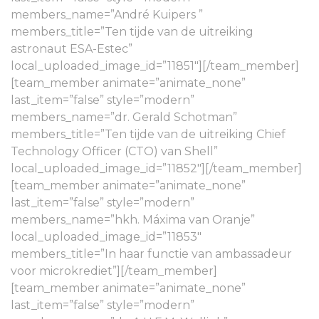
members_name=”André Kuipers ”
members_title=”Ten tijde van de uitreiking
astronaut ESA-Estec”
local_uploaded_image_id=”11851″][/team_member]
[team_member animate=”animate_none”
last_item=”false” style=”modern”
members_name=”dr. Gerald Schotman”
members_title=”Ten tijde van de uitreiking Chief
Technology Officer (CTO) van Shell”
local_uploaded_image_id=”11852″][/team_member]
[team_member animate=”animate_none”
last_item=”false” style=”modern”
members_name=”hkh. Máxima van Oranje”
local_uploaded_image_id=”11853″
members_title=”In haar functie van ambassadeur
voor microkrediet”][/team_member]
[team_member animate=”animate_none”
last_item=”false” style=”modern”