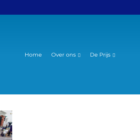
Home
Over ons
De Prijs
Wie was Christiaan Huygens?
Reglement
Over de Christiaan Huygensprijs
Nominatie