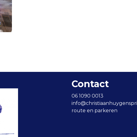
Contact
06 1090 0013
info@christiaanhuygensprij
route en parkeren