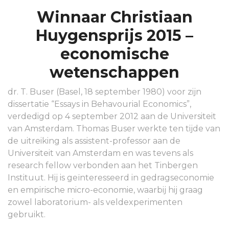
Winnaar Christiaan
Huygensprijs 2015 –
economische
wetenschappen
dr. T. Buser (Basel, 18 september 1980) voor zijn
dissertatie “Essays in Behavourial Economics”,
verdedigd op 4 september 2012 aan de Universiteit
van Amsterdam. Thomas Buser werkte ten tijde van
de uitreiking als assistent-professor aan de
Universiteit van Amsterdam en was tevens als
research fellow verbonden aan het Tinbergen
Instituut. Hij is geïnteresseerd in gedragseconomie
en empirische micro-economie, waarbij hij graag
zowel laboratorium- als veldexperimenten
gebruikt.