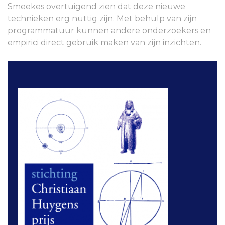
Smeekes overtuigend zien dat deze nieuwe
technieken erg nuttig zijn. Met behulp van zijn
programmatuur kunnen andere onderzoekers en
empirici direct gebruik maken van zijn inzichten.